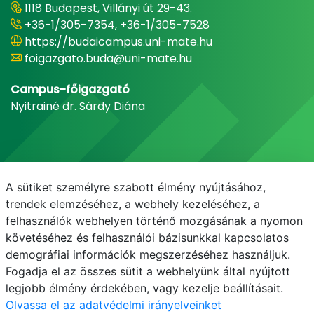
1118 Budapest, Villányi út 29-43.
+36-1/305-7354, +36-1/305-7528
https://budaicampus.uni-mate.hu
foigazgato.buda@uni-mate.hu
Campus-főigazgató
Nyitrainé dr. Sárdy Diána
A sütiket személyre szabott élmény nyújtásához,
trendek elemzéséhez, a webhely kezeléséhez, a
felhasználók webhelyen történő mozgásának a nyomon
követéséhez és felhasználói bázisunkkal kapcsolatos
demográfiai információk megszerzéséhez használjuk.
E-mail
Telefonkönyv
NEPTUN
E-learning
Fogadja el az összes sütit a webhelyünk által nyújtott
legjobb élmény érdekében, vagy kezelje beállításait.
Olvassa el az adatvédelmi irányelveinket