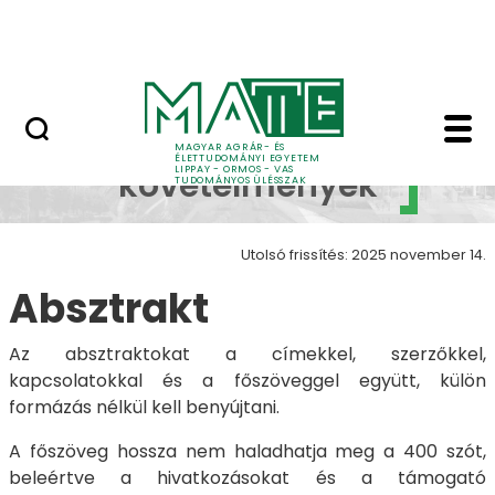
Ugrás a fő tartalomhoz
Kapcsolat
Formai követelmények
Formai
MAGYAR AGRÁR- ÉS
ÉLETTUDOMÁNYI EGYETEM
LIPPAY - ORMOS - VAS
követelmények
TUDOMÁNYOS ÜLÉSSZAK
Utolsó frissítés: 2025 november 14.
Absztrakt
Az absztraktokat a címekkel, szerzőkkel,
kapcsolatokkal és a főszöveggel együtt, külön
formázás nélkül kell benyújtani.
A főszöveg hossza nem haladhatja meg a 400 szót,
beleértve a hivatkozásokat és a támogató